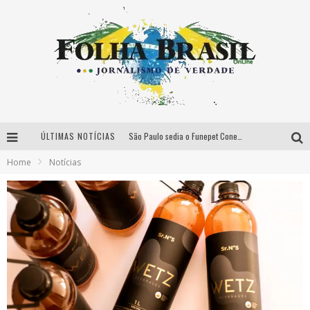
ÚLTIMAS NOTÍCIAS
São Paulo sedia o Funepet Conecta em meio à projeção de US$ 48 milhões para o setor funerário pet em 2026
Home
Notícias
Péricles é confirmado na turnê “Bem Black” de Thiaguinho em Belo Horizonte
É neste sábado: Marcelinho de Lima e Trio Virgulino agitam o Forró do Givanildo em Pedro Leopoldo
Classics no Parque celebra 19 anos com encontro inédito entre DJ Zeu e Derek em BH