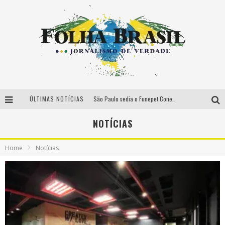
ÚLTIMAS NOTÍCIAS
São Paulo sedia o Funepet Conecta em meio à projeção de US$ 48 milhões para o setor funerário pet em 2026
Péricles é confirmado na turnê “Bem Black” de Thiaguinho em Belo Horizonte
NOTÍCIAS
É neste sábado: Marcelinho de Lima e Trio Virgulino agitam o Forró do Givanildo em Pedro Leopoldo
Home
Notícias
Classics no Parque celebra 19 anos com encontro inédito entre DJ Zeu e Derek em BH