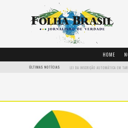
HOME
N
ÚLTIMAS NOTÍCIAS
LEI DA INSCRIÇÃO AUTOMÁTICA EM TAR
VACINAÇÃO É IMPRESCINDÍVEL PARA A
CORINTHIANS SAI NA FRENTE DO PALME