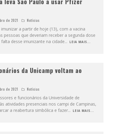
a leva São Paulo a usar Pfizer
bro de 2021
Notícias
 imunizar a partir de hoje (13), com a vacina
, as pessoas que deveriam receber a segunda dose
falta desse imunizante na cidade
...
LEIA MAIS...
onários da Unicamp voltam ao
bro de 2021
Notícias
fessores e funcionários da Universidade de
s atividades presenciais nos campi de Campinas,
arcar a reabertura simbólica e fazer
...
LEIA MAIS...