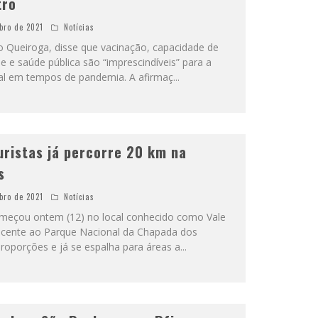
tro
bro de 2021
Notícias
o Queiroga, disse que vacinação, capacidade de
ne e saúde pública são “imprescindíveis” para a
l em tempos de pandemia. A afirmaç
...
turistas já percorre 20 km na
s
bro de 2021
Notícias
omeçou ontem (12) no local conhecido como Vale
djacente ao Parque Nacional da Chapada dos
roporções e já se espalha para áreas a
...