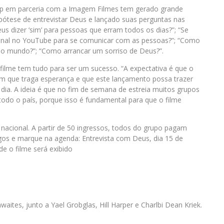
p em parceria com a Imagem Filmes tem gerado grande
pótese de entrevistar Deus e lançado suas perguntas nas
s dizer ‘sim’ para pessoas que erram todos os dias?”; “Se
 canal no YouTube para se comunicar com as pessoas?”; “Como
o mundo?”; “Como arrancar um sorriso de Deus?”.
ilme tem tudo para ser um sucesso. “A expectativa é que o
em que traga esperança e que este lançamento possa trazer
dia. A ideia é que no fim de semana de estreia muitos grupos
odo o país, porque isso é fundamental para que o filme
nacional. A partir de 50 ingressos, todos do grupo pagam
gos e marque na agenda: Entrevista com Deus, dia 15 de
e o filme será exibido
waites, junto a Yael Grobglas, Hill Harper e Charlbi Dean Kriek.