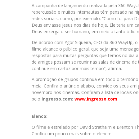
A campanha de lançamento realizada pela 360 WayU
repercussão e muitos internautas têm pensado na hi
redes sociais, como, por exemplo: “Como foi para Deu
Deus enviasse Jesus nos dias de hoje, Ele teria um
Deus enxerga o ser humano, em meio a tanto ódio n
De acordo com Ygor Siqueira, CEO da 360 WayUp, o f
filme alcance o público geral, que seja uma mensag
respostas para muitas perguntas que temos no dia a 
de amigos possam se reunir nas salas de cinema de t
continue em cartaz por mais tempo”, afirma.
A promoção de grupos continua em todo o território 
meia. Confira o anúncio abaixo, convide os seus ami
novembro nos cinemas. Confiram a lista de locais ond
pelo
Ingresso.com:
www.ingresso.com
Elenco:
O filme é estrelado por David Strathairn e Brenton Th
Confira um pouco mais sobre o elenco: