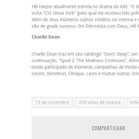
Hill Harper atualmente estrela no drama da ABC “O 
inclui “CSI: Nova York” (pelo qual ele recebeu três
Além de seus inúmeros outros créditos no cinema e 
são de grade sucesso. Em Entrevista com Deus, Hill Ha
Charlbi Dean
Charlbi Dean traz em seu catálogo “Don’t Sleep”, um 
continuação, “Spud 2: The Madness Continues”. Além
tendo participado de inúmeras campanhas de moda e 
Secret, Benetton, Clinique, Levi’s e muitas outras. E
15 de novembro
250 salas de cinema
Ado
COMPARTILHAR: