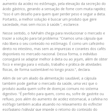
aumento da acidez no estômago, pela elevação da secreção do
ácido gástrico, gerando a sensação de fome com muita rapidez.
“Isso é um desafio para quem quer perder peso e seguir a dieta.
Portanto, a melhor solução é buscar um produto que gere
saciedade, mas sem riscos à saúde.”, esclarece.
Nesse sentido, o NAPalm chega para revolucionar o mercado e
trazer a solução para tal problema: “Criamos uma cápsula que
não libera o seu conteúdo no estômago. É como um cafezinho
direto no intestino, mas sem as impurezas e corantes dos cafés
disponíveis no mercado nacional. Dessa forma, o indivíduo
conseguirá se adaptar melhor à dieta ou ao jejum, além de obter
foco e energia para o estudo, trabalho e prática de atividades
físicas, de forma sustentável no longo prazo.”, declara.
Além de ser um aliado da alimentação saudável, a cápsula
também pode ganhar o mercado da saúde, uma vez que o
produto auxilia quem sofre de doenças comuns no sistema
digestivo. “É perfeito para quem, como eu, sofre de gastrite ou
refluxo, pois além do aumento de acidez estomacal, a cafeína no
esôfago também acaba atuando no relaxamento do esfíncter
esofagiano (‘válvula’ que impede o retorno do conteúdo do