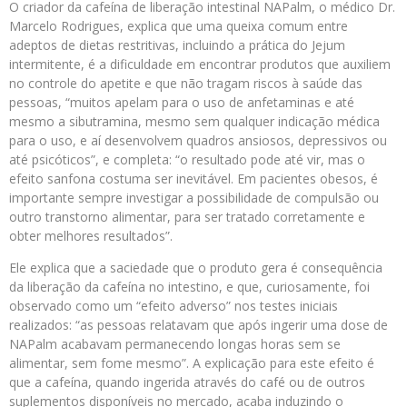
O criador da cafeína de liberação intestinal NAPalm, o médico Dr.
Marcelo Rodrigues, explica que uma queixa comum entre
adeptos de dietas restritivas, incluindo a prática do Jejum
intermitente, é a dificuldade em encontrar produtos que auxiliem
no controle do apetite e que não tragam riscos à saúde das
pessoas, “muitos apelam para o uso de anfetaminas e até
mesmo a sibutramina, mesmo sem qualquer indicação médica
para o uso, e aí desenvolvem quadros ansiosos, depressivos ou
até psicóticos”, e completa: “o resultado pode até vir, mas o
efeito sanfona costuma ser inevitável. Em pacientes obesos, é
importante sempre investigar a possibilidade de compulsão ou
outro transtorno alimentar, para ser tratado corretamente e
obter melhores resultados”.
Ele explica que a saciedade que o produto gera é consequência
da liberação da cafeína no intestino, e que, curiosamente, foi
observado como um “efeito adverso” nos testes iniciais
realizados: “as pessoas relatavam que após ingerir uma dose de
NAPalm acabavam permanecendo longas horas sem se
alimentar, sem fome mesmo”. A explicação para este efeito é
que a cafeína, quando ingerida através do café ou de outros
suplementos disponíveis no mercado, acaba induzindo o