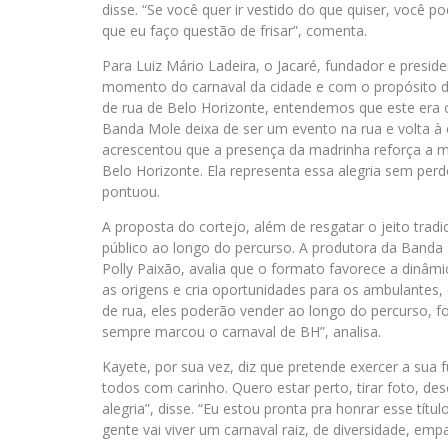
disse. “Se você quer ir vestido do que quiser, você p
que eu faço questão de frisar”, comenta.
Para Luiz Mário Ladeira, o Jacaré, fundador e presi
momento do carnaval da cidade e com o propósito d
de rua de Belo Horizonte, entendemos que este era 
Banda Mole deixa de ser um evento na rua e volta à 
acrescentou que a presença da madrinha reforça a m
Belo Horizonte. Ela representa essa alegria sem perde
pontuou.
A proposta do cortejo, além de resgatar o jeito tradi
público ao longo do percurso. A produtora da Banda 
Polly Paixão, avalia que o formato favorece a dinâmic
as origens e cria oportunidades para os ambulantes
de rua, eles poderão vender ao longo do percurso, f
sempre marcou o carnaval de BH”, analisa.
Kayete, por sua vez, diz que pretende exercer a sua
todos com carinho. Quero estar perto, tirar foto, des
alegria”, disse. “Eu estou pronta pra honrar esse títul
gente vai viver um carnaval raiz, de diversidade, empa