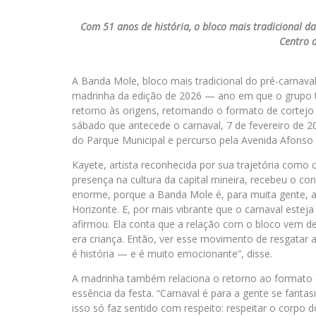
Com 51 anos de história, o bloco mais tradicional da 
Centro d
A Banda Mole, bloco mais tradicional do pré-carnava
madrinha da edição de 2026 — ano em que o grupo 
retorno às origens, retomando o formato de cortejo 
sábado que antecede o carnaval, 7 de fevereiro de 2
do Parque Municipal e percurso pela Avenida Afonso 
Kayete, artista reconhecida por sua trajetória como 
presença na cultura da capital mineira, recebeu o c
enorme, porque a Banda Mole é, para muita gente, a 
Horizonte. E, por mais vibrante que o carnaval estej
afirmou. Ela conta que a relação com o bloco vem d
era criança. Então, ver esse movimento de resgatar
é história — e é muito emocionante”, disse.
A madrinha também relaciona o retorno ao formato de
essência da festa. “Carnaval é para a gente se fantasia
isso só faz sentido com respeito: respeitar o corpo do