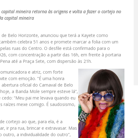
capital mineira retorna às origens e volta a fazer o cortejo no
a capital mineira
l de Belo Horizonte, anunciou que terá a Kayete como
também celebra 51 anos e promete marcar a folia com um
pelas ruas do Centro. O desfile está confirmado para o
026, com concentração a partir das 16h, em frente à portaria
Pena até a Praça Sete, com dispersão às 21h.
comunicadora e atriz, com forte
onvite com emoção. “É uma honra
abertura oficial do Carnaval de Belo
a hoje, a Banda Mole sempre esteve lá”,
e cedo: “Meu pai me levava quando eu
 as raízes mexe comigo. É saudosismo,
 cortejo ao que, para ela, é a
r, ir pra rua, brincar e extravasar. Mas
 outro, a individualidade do outro”,