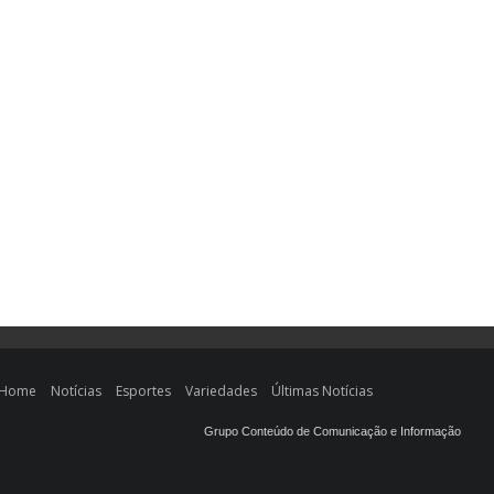
Home
Notícias
Esportes
Variedades
Últimas Notícias
Grupo Conteúdo de Comunicação e Informação