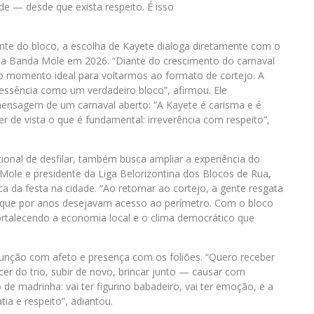
ode — desde que exista respeito. É isso
dente do bloco, a escolha de Kayete dialoga diretamente com o
a Banda Mole em 2026. “Diante do crescimento do carnaval
o momento ideal para voltarmos ao formato de cortejo. A
essência como um verdadeiro bloco”, afirmou. Ele
ensagem de um carnaval aberto: “A Kayete é carisma e é
r de vista o que é fundamental: irreverência com respeito”,
cional de desfilar, também busca ampliar a experiência do
Mole e presidente da Liga Belorizontina dos Blocos de Rua,
a da festa na cidade. “Ao retornar ao cortejo, a gente resgata
, que por anos desejavam acesso ao perímetro. Com o bloco
ortalecendo a economia local e o clima democrático que
 função com afeto e presença com os foliões. “Quero receber
cer do trio, subir de novo, brincar junto — causar com
o de madrinha: vai ter figurino babadeiro, vai ter emoção, e a
tia e respeito”, adiantou.