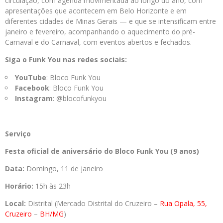
circulação, com agenda movimentada ao longo do ano, com
apresentações que acontecem em Belo Horizonte e em
diferentes cidades de Minas Gerais — e que se intensificam entre
janeiro e fevereiro, acompanhando o aquecimento do pré-
Carnaval e do Carnaval, com eventos abertos e fechados.
Siga o Funk You nas redes sociais:
YouTube
: Bloco Funk You
Facebook
: Bloco Funk You
Instagram
: @blocofunkyou
Serviço
Festa oficial de aniversário do Bloco Funk You (9 anos)
Data:
Domingo, 11 de janeiro
Horário:
15h às 23h
Local:
Distrital (Mercado Distrital do Cruzeiro –
Rua Opala, 55,
Cruzeiro
–
BH/MG
)