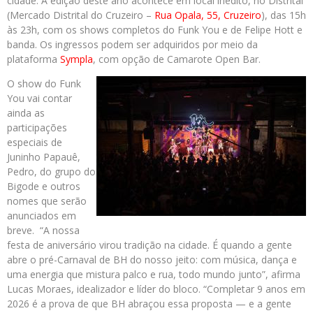
cidade. A edição deste ano acontece em local inédito, no Distrital
(Mercado Distrital do Cruzeiro –
Rua Opala, 55, Cruzeiro
), das 15h
às 23h, com os shows completos do Funk You e de Felipe Hott e
banda. Os ingressos podem ser adquiridos por meio da
plataforma
Sympla
, com opção de Camarote Open Bar.
O show do Funk
You vai contar
ainda as
participações
especiais de
Juninho Papauê,
Pedro, do grupo do
Bigode e outros
nomes que serão
anunciados em
breve. “A nossa
festa de aniversário virou tradição na cidade. É quando a gente
abre o pré-Carnaval de BH do nosso jeito: com música, dança e
uma energia que mistura palco e rua, todo mundo junto”, afirma
Lucas Moraes, idealizador e líder do bloco. “Completar 9 anos em
2026 é a prova de que BH abraçou essa proposta — e a gente