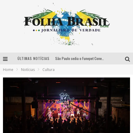
ÚLTIMAS NOTÍCIAS
São Paulo sedia o Funepet Conecta em meio à projeção de US$ 48 milhões para o setor funerário pet em 2026
Home
Notícias
Cultura
Péricles é confirmado na turnê “Bem Black” de Thiaguinho em Belo Horizonte
É neste sábado: Marcelinho de Lima e Trio Virgulino agitam o Forró do Givanildo em Pedro Leopoldo
Classics no Parque celebra 19 anos com encontro inédito entre DJ Zeu e Derek em BH