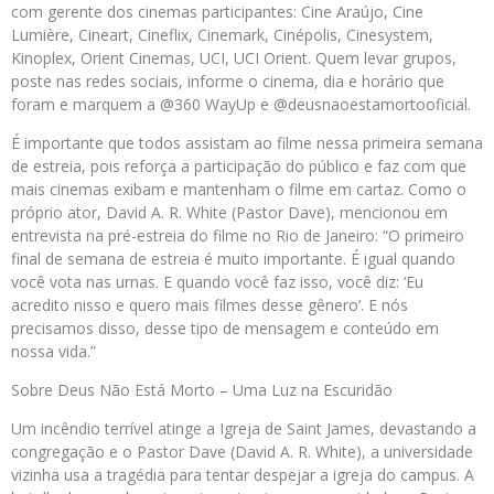
com gerente dos cinemas participantes: Cine Araújo, Cine
Lumière, Cineart, Cineflix, Cinemark, Cinépolis, Cinesystem,
Kinoplex, Orient Cinemas, UCI, UCI Orient. Quem levar grupos,
poste nas redes sociais, informe o cinema, dia e horário que
foram e marquem a @360 WayUp e @deusnaoestamortooficial.
É importante que todos assistam ao filme nessa primeira semana
de estreia, pois reforça a participação do público e faz com que
mais cinemas exibam e mantenham o filme em cartaz. Como o
próprio ator, David A. R. White (Pastor Dave), mencionou em
entrevista na pré-estreia do filme no Rio de Janeiro: “O primeiro
final de semana de estreia é muito importante. É igual quando
você vota nas urnas. E quando você faz isso, você diz: ‘Eu
acredito nisso e quero mais filmes desse gênero’. E nós
precisamos disso, desse tipo de mensagem e conteúdo em
nossa vida.”
Sobre Deus Não Está Morto – Uma Luz na Escuridão
Um incêndio terrível atinge a Igreja de Saint James, devastando a
congregação e o Pastor Dave (David A. R. White), a universidade
vizinha usa a tragédia para tentar despejar a igreja do campus. A