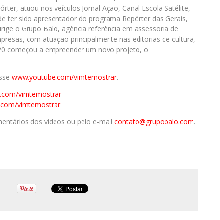
er, atuou nos veículos Jornal Ação, Canal Escola Satélite,
de ter sido apresentador do programa Repórter das Gerais,
dirige o Grupo Balo, agência referência em assessoria de
mpresas, com atuação principalmente nas editorias de cultura,
020 começou a empreender um novo projeto, o
esse
www.youtube.com/
vimtemostrar
.
.com/
vimtemostrar
.com/
vimtemostrar
entários dos vídeos ou pelo e-mail
contato@grupobalo.com
.