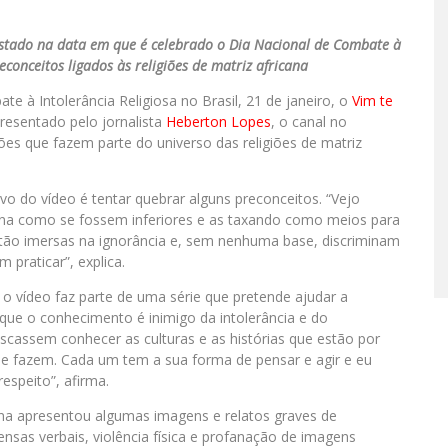
ostado na data em que é celebrado o Dia Nacional de Combate à
econceitos ligados às religiões de matriz africana
 à Intolerância Religiosa no Brasil, 21 de janeiro, o
Vim te
resentado pelo jornalista
Heberton Lopes
, o canal no
ões que fazem parte do universo das religiões de matriz
vo do vídeo é tentar quebrar alguns preconceitos. “Vejo
cana como se fossem inferiores e as taxando como meios para
stão imersas na ignorância e, sem nenhuma base, discriminam
praticar”, explica.
o vídeo faz parte de uma série que pretende ajudar a
 que o conhecimento é inimigo da intolerância e do
scassem conhecer as culturas e as histórias que estão por
que fazem. Cada um tem a sua forma de pensar e agir e eu
espeito”, afirma.
ana apresentou algumas imagens e relatos graves de
fensas verbais, violência física e profanação de imagens