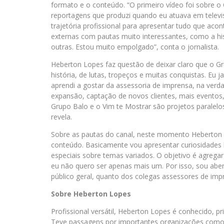
formato e o conteúdo. “O primeiro vídeo foi sobre o 
reportagens que produzi quando eu atuava em televis
trajetória profissional para apresentar tudo que aco
externas com pautas muito interessantes, como a hi
outras. Estou muito empolgado”, conta o jornalista.
Heberton Lopes faz questão de deixar claro que o Gr
história, de lutas, tropeços e muitas conquistas. Eu
aprendi a gostar da assessoria de imprensa, na verd
expansão, captação de novos clientes, mais eventos
Grupo Balo e o Vim te Mostrar são projetos parale
revela.
Sobre as pautas do canal, neste momento Heberton L
conteúdo. Basicamente vou apresentar curiosidades hi
especiais sobre temas variados. O objetivo é agregar 
eu não quero ser apenas mais um. Por isso, sou abert
público geral, quanto dos colegas assessores de impr
Sobre Heberton Lopes
Profissional versátil, Heberton Lopes é conhecido, 
Teve passagens por importantes organizações como 