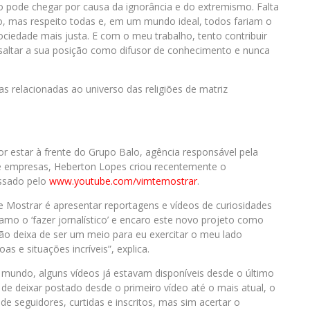
o pode chegar por causa da ignorância e do extremismo. Falta
ão, mas respeito todas e, em um mundo ideal, todos fariam o
iedade mais justa. E com o meu trabalho, tento contribuir
essaltar a sua posição como difusor de conhecimento e nunca
s relacionadas ao universo das religiões de matriz
estar à frente do Grupo Balo, agência responsável pela
s e empresas, Heberton Lopes criou recentemente o
essado pelo
www.youtube.com/
vimtemostrar
.
 Mostrar é apresentar reportagens e vídeos de curiosidades
, amo o ‘fazer jornalístico’ e encaro este novo projeto como
ão deixa de ser um meio para eu exercitar o meu lado
s e situações incríveis”, explica.
o mundo, alguns vídeos já estavam disponíveis desde o último
e deixar postado desde o primeiro vídeo até o mais atual, o
 seguidores, curtidas e inscritos, mas sim acertar o