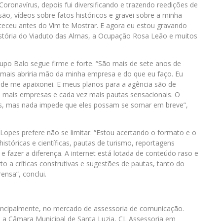
Coronavírus, depois fui diversificando e trazendo reedições de
ão, vídeos sobre fatos históricos e gravei sobre a minha
nteceu antes do Vim te Mostrar. E agora eu estou gravando
stória do Viaduto das Almas, a Ocupação Rosa Leão e muitos
upo Balo segue firme e forte. “São mais de sete anos de
 jamais abriria mão da minha empresa e do que eu faço. Eu
ade me apaixonei. E meus planos para a agência são de
, mais empresas e cada vez mais pautas sensacionais. O
los, mas nada impede que eles possam se somar em breve”,
opes prefere não se limitar. “Estou acertando o formato e o
stóricas e científicas, pautas de turismo, reportagens
e fazer a diferença. A internet está lotada de conteúdo raso e
o a críticas construtivas e sugestões de pautas, tanto do
ensa”, conclui.
principalmente, no mercado de assessoria de comunicação.
a Câmara Municipal de Santa Luzia, CL Assessoria em