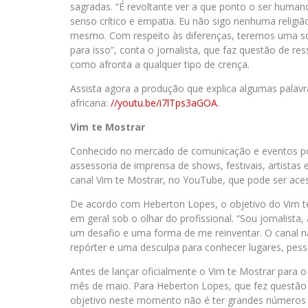
sagradas. “É revoltante ver a que ponto o ser human
senso crítico e empatia. Eu não sigo nenhuma religi
mesmo. Com respeito às diferenças, teremos uma soc
para isso”, conta o jornalista, que faz questão de r
como afronta a qualquer tipo de crença.
Assista agora a produção que explica algumas palavra
africana:
//youtu.be/i7lTps3aGOA
.
Vim
te
Mostrar
Conhecido no mercado de comunicação e eventos por 
assessoria de imprensa de shows, festivais, artista
canal Vim te Mostrar, no YouTube, que pode ser ac
De acordo com Heberton Lopes, o objetivo do Vim te
em geral sob o olhar do profissional. “Sou jornalista
um desafio e uma forma de me reinventar. O canal n
repórter e uma desculpa para conhecer lugares, pessoa
Antes de lançar oficialmente o Vim te Mostrar para 
mês de maio. Para Heberton Lopes, que fez questão d
objetivo neste momento não é ter grandes números de