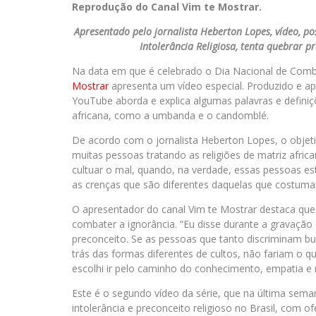
Reprodução do Canal Vim te Mostrar.
Apresentado pelo jornalista Heberton Lopes, vídeo, p
Intolerância Religiosa, tenta quebrar pr
Na data em que é celebrado o Dia Nacional de Combate
Mostrar
apresenta um vídeo especial. Produzido e ap
YouTube aborda e explica algumas palavras e definiç
africana, como a umbanda e o candomblé.
De acordo com o jornalista Heberton Lopes, o objeti
muitas pessoas tratando as religiões de matriz afri
cultuar o mal, quando, na verdade, essas pessoas e
as crenças que são diferentes daquelas que costumam 
O apresentador do canal Vim te Mostrar destaca que 
combater a ignorância. “Eu disse durante a gravação
preconceito. Se as pessoas que tanto discriminam bu
trás das formas diferentes de cultos, não fariam o 
escolhi ir pelo caminho do conhecimento, empatia e r
Este é o segundo vídeo da série, que na última sem
intolerância e preconceito religioso no Brasil, com o