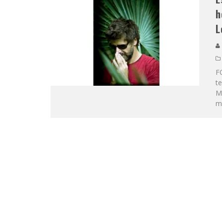
h
L
F
te
Mo
m