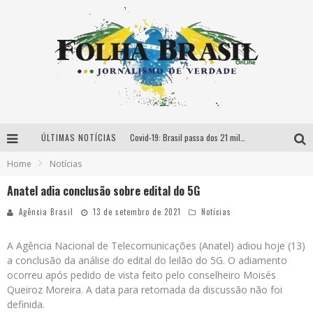
ÚLTIMAS NOTÍCIAS
Covid-19: Brasil passa dos 21 milhões de casos acumulados
Home
Notícias
Rio vacina esta semana adolescentes de 14 anos de idade
Anatel adia conclusão sobre edital do 5G
Ferroviário goleia Paysandu na Série C
Agência Brasil
13 de setembro de 2021
Notícias
Série D: Galvez e Guarany de Sobral empatam pela 2ª fase
A Agência Nacional de Telecomunicações (Anatel) adiou hoje (13)
a conclusão da análise do edital do leilão do 5G. O adiamento
ocorreu após pedido de vista feito pelo conselheiro Moisés
Queiroz Moreira. A data para retomada da discussão não foi
definida.