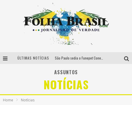
ÚLTIMAS NOTÍCIAS
São Paulo sedia o Funepet Conecta em meio à projeção de US$ 48 milhões para o setor funerário pet em 2026
Péricles é confirmado na turnê “Bem Black” de Thiaguinho em Belo Horizonte
ASSUNTOS
NOTÍCIAS
É neste sábado: Marcelinho de Lima e Trio Virgulino agitam o Forró do Givanildo em Pedro Leopoldo
Classics no Parque celebra 19 anos com encontro inédito entre DJ Zeu e Derek em BH
Home
Notícias