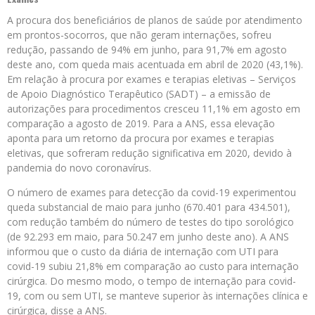
A procura dos beneficiários de planos de saúde por atendimento
em prontos-socorros, que não geram internações, sofreu
redução, passando de 94% em junho, para 91,7% em agosto
deste ano, com queda mais acentuada em abril de 2020 (43,1%).
Em relação à procura por exames e terapias eletivas – Serviços
de Apoio Diagnóstico Terapêutico (SADT) – a emissão de
autorizações para procedimentos cresceu 11,1% em agosto em
comparação a agosto de 2019. Para a ANS, essa elevação
aponta para um retorno da procura por exames e terapias
eletivas, que sofreram redução significativa em 2020, devido à
pandemia do novo coronavírus.
O número de exames para detecção da covid-19 experimentou
queda substancial de maio para junho (670.401 para 434.501),
com redução também do número de testes do tipo sorológico
(de 92.293 em maio, para 50.247 em junho deste ano). A ANS
informou que o custo da diária de internação com UTI para
covid-19 subiu 21,8% em comparação ao custo para internação
cirúrgica. Do mesmo modo, o tempo de internação para covid-
19, com ou sem UTI, se manteve superior às internações clínica e
cirúrgica, disse a ANS.