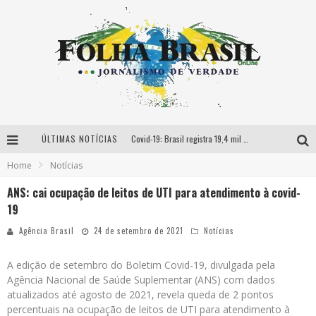
ÚLTIMAS NOTÍCIAS
Covid-19: Brasil registra 19,4 mil casos e 699 mortes em 24h
Home
Notícias
Ministro anuncia dose de reforço para profissionais de saúde
ANS: cai ocupação de leitos de UTI para atendimento à covid-
Dólar aproxima-se de R$ 5,35 com preocupações sobre China
19
Fiocruz entrega mais de 2 milhões de doses de vacina ao PNI
Agência Brasil
24 de setembro de 2021
Notícias
A edição de setembro do Boletim Covid-19, divulgada pela
Agência Nacional de Saúde Suplementar (ANS) com dados
atualizados até agosto de 2021, revela queda de 2 pontos
percentuais na ocupação de leitos de UTI para atendimento à