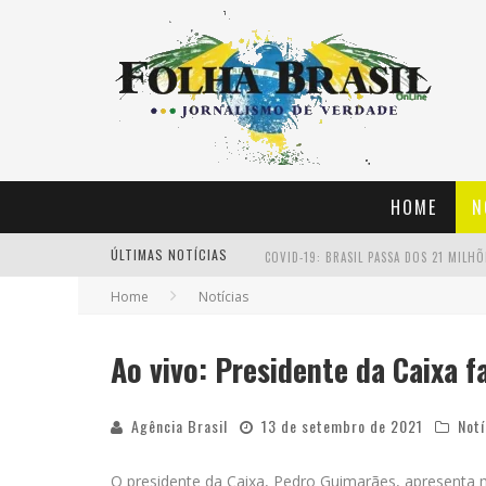
HOME
N
ÚLTIMAS NOTÍCIAS
COVID-19: BRASIL PASSA DOS 21 MILH
Home
Notícias
RIO VACINA ESTA SEMANA ADOLESCENTE
FERROVIÁRIO GOLEIA PAYSANDU NA SÉR
Ao vivo: Presidente da Caixa 
SÉRIE D: GALVEZ E GUARANY DE SOBRA
Agência Brasil
13 de setembro de 2021
Notí
O presidente da Caixa, Pedro Guimarães, apresenta m