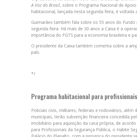
A Voz do Brasil
, sobre o Programa Nacional de Apoio à
habitacional, lançada nesta segunda-feira, é voltada 
Guimarães também fala sobre os 55 anos do Fundo 
segunda-feira. Há mais de 30 anos a Caixa é a opera
importância do FGTS para a economia brasileira e pa
O presidente da Caixa também comenta sobre a ampl
país.
*/
Programa habitacional para profissionai
Policiais civis, militares, federais e rodoviários, alé
municipais, terão subvenção financeira concedida pel
imobiliário para aquisição da casa própria, de acor
para Profissionais da Segurança Pública, o Habite Se
Palácio do Planalto, com a presença do presidente Ja