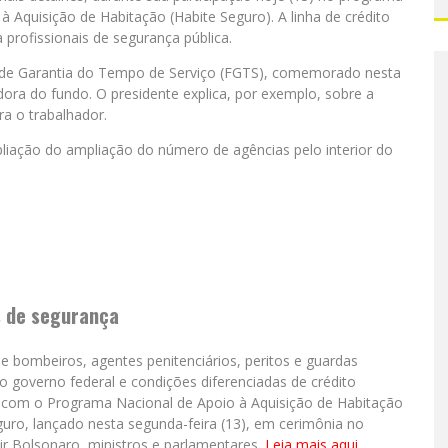
 Aquisição de Habitação (Habite Seguro). A linha de crédito
a profissionais de segurança pública.
de Garantia do Tempo de Serviço (FGTS), comemorado nesta
dora do fundo. O presidente explica, por exemplo, sobre a
ra o trabalhador.
iação do ampliação do número de agências pelo interior do
s de segurança
m de bombeiros, agentes penitenciários, peritos e guardas
o governo federal e condições diferenciadas de crédito
do com o Programa Nacional de Apoio à Aquisição de Habitação
guro, lançado nesta segunda-feira (13), em cerimônia no
ir Bolsonaro, ministros e parlamentares.
Leia mais aqui
.