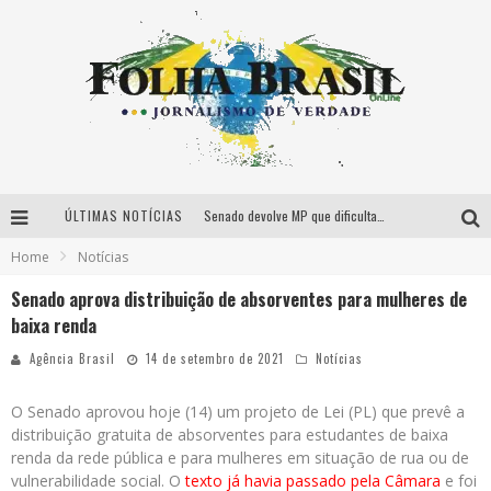
ÚLTIMAS NOTÍCIAS
Senado devolve MP que dificulta exclusão de conteúdos de redes sociais
Home
Notícias
Tatiana Weston-Webb leva o vice no Circuito Mundial de Surfe feminino
Senado aprova distribuição de absorventes para mulheres de
Ministra do STF suspende MP que altera o Marco Civil da Internet
baixa renda
Horas após deixar Fluminense, Nenê é anunciado como reforço do Vasco
Agência Brasil
14 de setembro de 2021
Notícias
O Senado aprovou hoje (14) um projeto de Lei (PL) que prevê a
distribuição gratuita de absorventes para estudantes de baixa
renda da rede pública e para mulheres em situação de rua ou de
vulnerabilidade social. O
texto já havia passado pela Câmara
e foi