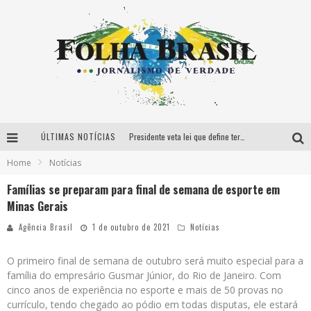
ÚLTIMAS NOTÍCIAS
Presidente veta lei que define termo “praça” para cobrança do IPI
Home
Notícias
Inflação medida pelo IGP-DI caiu 0,55% em setembro
Famílias se preparam para final de semana de esporte em
PF combate desmatamento ilegal em unidade de conservação no Pará
Minas Gerais
Vendas no varejo recuaram 3,1% em agosto
Agência Brasil
1 de outubro de 2021
Notícias
O primeiro final de semana de outubro será muito especial para a
família do empresário Gusmar Júnior, do Rio de Janeiro. Com
cinco anos de experiência no esporte e mais de 50 provas no
currículo, tendo chegado ao pódio em todas disputas, ele estará