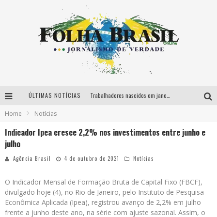
ÚLTIMAS NOTÍCIAS
Trabalhadores nascidos em janeiro podem sacar auxílio emergencial
Home
Notícias
Ministro defende uso de reservas para capitalizar banco do Brics
Indicador Ipea cresce 2,2% nos investimentos entre junho e
Sistema Cantareira entra na faixa de alerta
julho
Faturamento da Indústria de Transformação recua 3,4% em agosto
Agência Brasil
4 de outubro de 2021
Notícias
O Indicador Mensal de Formação Bruta de Capital Fixo (FBCF),
divulgado hoje (4), no Rio de Janeiro, pelo Instituto de Pesquisa
Econômica Aplicada (Ipea), registrou avanço de 2,2% em julho
frente a junho deste ano, na série com ajuste sazonal. Assim, o