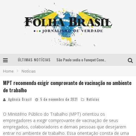
ÚLTIMAS NOTÍCIAS
São Paulo sedia o Funepet Conecta em meio à projeção de US$ 48 milhões para o setor funerário pet em 2026
Home
Notícias
Péricles é confirmado na turnê “Bem Black” de Thiaguinho em Belo Horizonte
MPT recomenda exigir comprovante de vacinação no ambiente
É neste sábado: Marcelinho de Lima e Trio Virgulino agitam o Forró do Givanildo em Pedro Leopoldo
de trabalho
Classics no Parque celebra 19 anos com encontro inédito entre DJ Zeu e Derek em BH
Agência Brasil
5 de novembro de 2021
Notícias
O Ministério Público do Trabalho (MPT) orientou os
empregadores a exigir comprovante de vacinação de seus
empregados, colaboradores e demais pessoas que desejarem
entrar no ambiente de trabalho. Essa orientação consta de uma