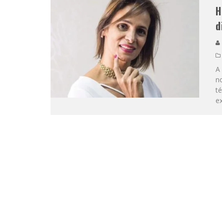
H
d
A
no
t
ex