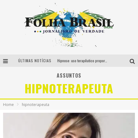
ÚLTIMAS NOTÍCIAS
Hipnose: uso terapêutico proporciona diversos benefícios para a saúde
Mercado em alta | Serviço de “Unhas de Gel” cresce no país e abre oportunidades para novos profissionais
ASSUNTOS
HIPNOTERAPEUTA
Saúde e Vida: LM Health Fitness chega para mostrar a importância da “atividade física” contra a obesidade na pré e pós Cirurgia Bariátrica
Festival de Poesia Marginal traz nomes nacionais, premiações e ensaios de blocos de carnaval em BH
Home
hipnoterapeuta