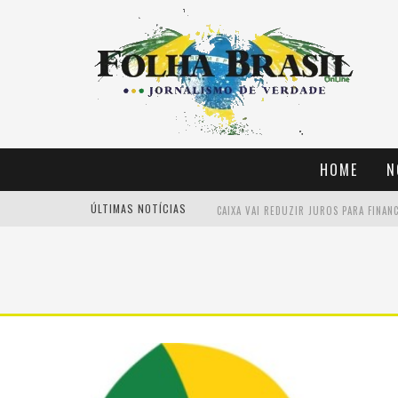
HOME
N
ÚLTIMAS NOTÍCIAS
CAIXA VAI REDUZIR JUROS PARA FINAN
SÉRIE D: GALVEZ E GUARANY DE SOBRA
JUSTIÇA AUTORIZA CONDUÇÃO COERCIT