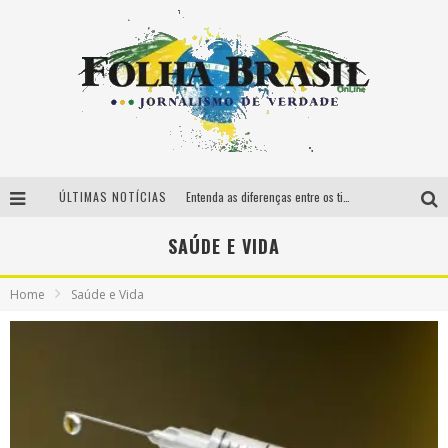
ÚLTIMAS NOTÍCIAS
Entenda as diferenças entre os tipos de lipoaspiração famosas no mercado
Maternidade após os 40 anos requer cuidados especiais
SAÚDE E VIDA
Carro de luxo: um sonho que pode se tornar investimento
Home
Saúde e Vida
Vacina contra Covid 19 traz esperança ao país, confira principais mitos que circulam sobre o imunizante