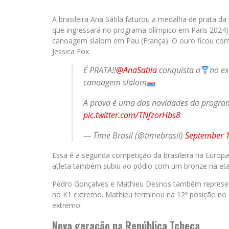
A brasileira Ana Sátila faturou a medalha de prata 
que ingressará no programa olímpico em Paris 2024
canoagem slalom em Pau (França). O ouro ficou co
Jessica Fox.
É PRATA!!
@AnaSatila
conquista a
no e
canoagem slalom
A prova é uma das novidades do progr
pic.twitter.com/TNfzorHbs8
— Time Brasil (@timebrasil)
September 1
Essa é a segunda competição da brasileira na Europa
atleta também subiu ao pódio com um bronze na etap
Pedro Gonçalves e Mathieu Desnos também represen
no K1 extremo. Mathieu terminou na 12º posição no K
extremo.
Nova geração na República Tcheca