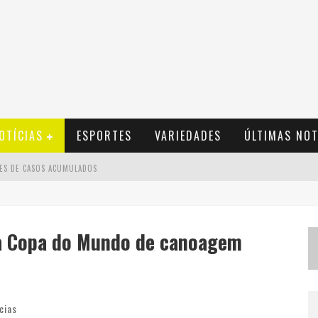
OTÍCIAS
ESPORTES
VARIEDADES
ÚLTIMAS NOT
ÕES DE CASOS ACUMULADOS
S DE 14 ANOS DE IDADE
IE C
da Copa do Mundo de canoagem
L EMPATAM PELA 2ª FASE
cias