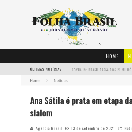
HOME
N
ÚLTIMAS NOTÍCIAS
COVID-19: BRASIL PASSA DOS 21 MILH
Home
Notícias
RIO VACINA ESTA SEMANA ADOLESCENTE
FERROVIÁRIO GOLEIA PAYSANDU NA SÉR
Ana Sátila é prata em etapa 
SÉRIE D: GALVEZ E GUARANY DE SOBRA
slalom
Agência Brasil
13 de setembro de 2021
Notí