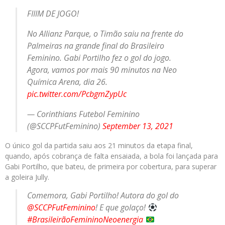
FIIIM DE JOGO!
No Allianz Parque, o Timão saiu na frente do
Palmeiras na grande final do Brasileiro
Feminino. Gabi Portilho fez o gol do jogo.
Agora, vamos por mais 90 minutos na Neo
Química Arena, dia 26.
pic.twitter.com/PcbgmZypUc
— Corinthians Futebol Feminino
(@SCCPFutFeminino)
September 13, 2021
O único gol da partida saiu aos 21 minutos da etapa final,
quando, após cobrança de falta ensaiada, a bola foi lançada para
Gabi Portilho, que bateu, de primeira por cobertura, para superar
a goleira Jully.
Comemora, Gabi Portilho! Autora do gol do
@SCCPFutFeminino
! E que golaço!
#BrasileirãoFemininoNeoenergia