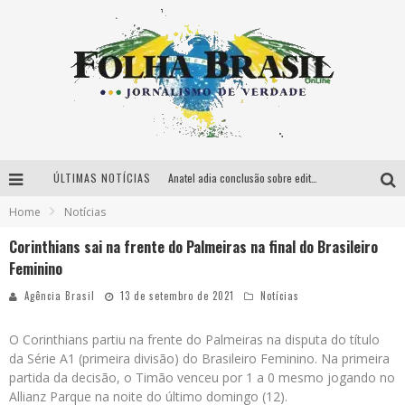
ÚLTIMAS NOTÍCIAS
Anatel adia conclusão sobre edital do 5G
Home
Notícias
Conselho muda regras de financiamento do programa Casa Verde e Amarela
Corinthians sai na frente do Palmeiras na final do Brasileiro
Vasco apresenta técnico Fernando Diniz oficialmente
Feminino
Ministério lança amanhã em SP programa de apoio a startups
Agência Brasil
13 de setembro de 2021
Notícias
O Corinthians partiu na frente do Palmeiras na disputa do título
da Série A1 (primeira divisão) do Brasileiro Feminino. Na primeira
partida da decisão, o Timão venceu por 1 a 0 mesmo jogando no
Allianz Parque na noite do último domingo (12).