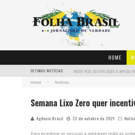
HOME
N
ÚLTIMAS NOTÍCIAS
INCOR PEDE AUTORIZAÇÃO À ANVISA PA
Home
Notícias
LIBERADO CERTIFICADO DE VACINAÇÃO
Semana Lixo Zero quer incenti
COVID-19: CASOS SOBEM PARA 21,71 M
Agência Brasil
22 de outubro de 2021
Notíc
Para incentivar as pessoas a adotarem práticas suste