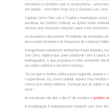
recicláveis e também usar a composteira – uma estr
em adubo – tem início hoje (22) a Semana Lixo Zero
Capitais como São Luís e Cuiabá e municípios como 
iniciativa. No Distrito Federal, as ações serão realiza
oficinas que mostram soluções para o lixo doméstico
Os brasileiros descartam 79 milhões de toneladas de 
Associação Brasileira de Empresas de Limpeza Públic
A engenheira sanitarista ambiental Paula Moletta, m
Lixo Zero, explica que, para colaborar com a causa, é
inadequados, o que prejudica o meio ambiente. Ela d
da coleta seletiva é um bom começo.
“Eu sei que a minha coleta passa segunda, quarta e se
cooperativas. Eu, como cidadã, separo meu resíduo r
coloco pra coleta seletiva. Começar por aí, saber o
esse.”
As iniciativas vão até o dia 31 de outubro e
podem ser
A mobilização é realizada pelo Instituto Lixo Zero Bra