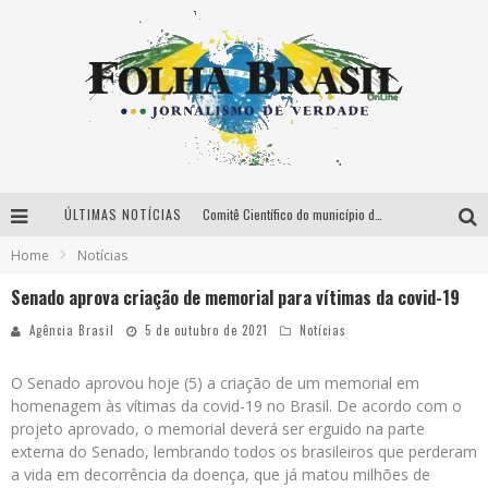
ÚLTIMAS NOTÍCIAS
Comitê Científico do município do Rio recomenda retorno pleno às aulas
Home
Notícias
Casos de sífilis no país somam 783 mil em uma década, revela pesquisa
Senado aprova criação de memorial para vítimas da covid-19
Prefeitura de Duque de Caxias retira obrigatoriedade do uso de máscara
Agência Brasil
5 de outubro de 2021
Notícias
PEC não resultará em aumento da carga tributária, diz relator
O Senado aprovou hoje (5) a criação de um memorial em
homenagem às vítimas da covid-19 no Brasil. De acordo com o
projeto aprovado, o memorial deverá ser erguido na parte
externa do Senado, lembrando todos os brasileiros que perderam
a vida em decorrência da doença, que já matou milhões de