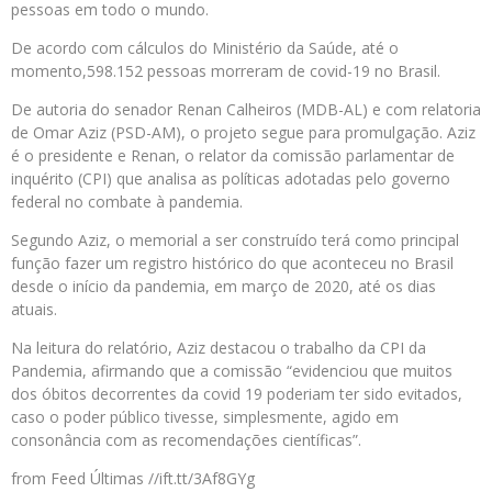
pessoas em todo o mundo.
De acordo com cálculos do Ministério da Saúde, até o
momento,598.152 pessoas morreram de covid-19 no Brasil.
De autoria do senador Renan Calheiros (MDB-AL) e com relatoria
de Omar Aziz (PSD-AM), o projeto segue para promulgação. Aziz
é o presidente e Renan, o relator da comissão parlamentar de
inquérito (CPI) que analisa as políticas adotadas pelo governo
federal no combate à pandemia.
Segundo Aziz, o memorial a ser construído terá como principal
função fazer um registro histórico do que aconteceu no Brasil
desde o início da pandemia, em março de 2020, até os dias
atuais.
Na leitura do relatório, Aziz destacou o trabalho da CPI da
Pandemia, afirmando que a comissão “evidenciou que muitos
dos óbitos decorrentes da covid 19 poderiam ter sido evitados,
caso o poder público tivesse, simplesmente, agido em
consonância com as recomendações científicas”.
from Feed Últimas //ift.tt/3Af8GYg