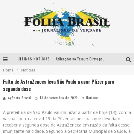
ÚLTIMAS NOTÍCIAS
Aplicações no Tesouro Direto poderão ser resgatadas no mesmo dia
Home
Notícias
União tem parcela de 10 milhões de barris de petróleo em julho
Falta de AstraZeneca leva São Paulo a usar Pfizer para
David Luiz é apresentado oficialmente pelo Flamengo
segunda dose
Seleção brasileira goleia Vietnã na estreia da Copa do Mundo de futsal
Agência Brasil
13 de setembro de 2021
Notícias
A prefeitura de São Paulo vai imunizar a partir de hoje (13), com a
vacina contra a covid-19 da Pfizer, as pessoas que deveriam
receber a segunda dose da AstraZeneca em razão da falta desse
imunizante na cidade. Segundo a Secretaria Municipal de Saúde, a