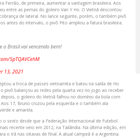
ara Ferrão, de primeira, aumentar a vantagem brasileira. Aos
teu entre as pernas do goleiro Van Y Ho. O Vietnã descontou
obrança de lateral. No lance seguinte, porém, o também pivô
 antes do intervalo, o pivô Pito ampliou a fatura brasileira.
 e o Brasil vai vencendo bem!
er.com/5pTQAVCehM
r 13, 2021
eptou a troca de passes vietnamita e bateu na saída de Ho
, o pivô balançou as redes pela quarta vez no jogo ao receber
 depois, o goleiro do Vietnã falhou no domínio da bola com
. Aos 17, Bruno cruzou pela esquerda e o também ala
 verde e amarela.
ndo o sexto desde que a Federação Internacional de Futebol
mais recente veio em 2012, na Tailândia. Na última edição, em
ra o Irã nas oitavas de final. A atual campeã é a Argentina.