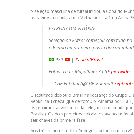
A seleção masculina de futsal iniciou a Copa do Mun
brasileiros atropelaram o Vietnã por 9 a 1 na Arena S
ESTREIA COM VITÓRIA!
Seleção de Futsal começou com tudo na 
o Vietnã no primeiro passo da caminha
9×1
|
#FutsalBrasil
Fotos: Thaís Magalhães / CBF
pic.twitt
— CBF Futebol (@CBF_Futebol)
Septembe
O resultado deixou o Brasil na liderança do Grupo 
República Tcheca (que derrotou o Panamá por 5 a 1), 
os próximos adversários da seleção comandada por Ma
Brasília). Os dois primeiros colocados avançam às oi
seis chaves da primeira fase.
Aos três minutos, o fixo Rodrigo tabelou com o pivô 