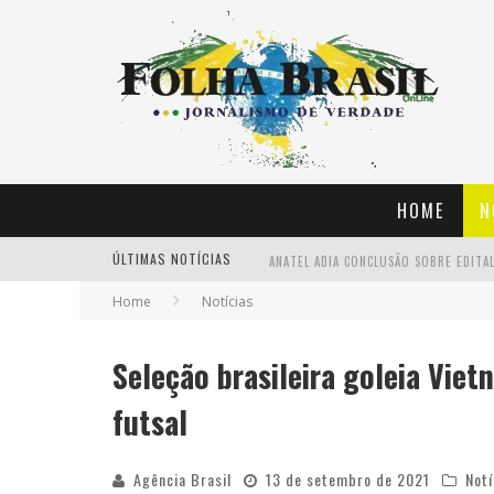
HOME
N
ÚLTIMAS NOTÍCIAS
ANATEL ADIA CONCLUSÃO SOBRE EDITA
Home
Notícias
VASCO APRESENTA TÉCNICO FERNANDO 
Seleção brasileira goleia Vie
MINISTÉRIO LANÇA AMANHÃ EM SP PRO
futsal
Agência Brasil
13 de setembro de 2021
Notí