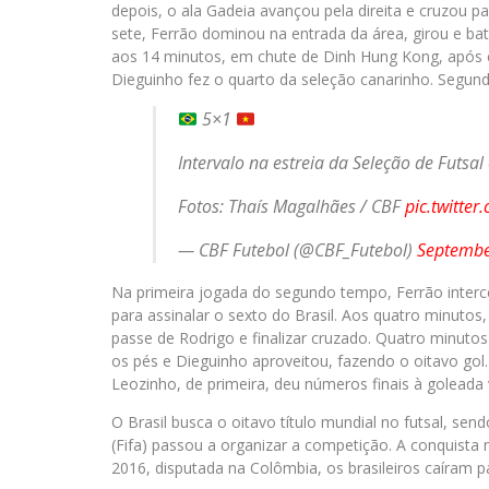
depois, o ala Gadeia avançou pela direita e cruzou p
sete, Ferrão dominou na entrada da área, girou e ba
aos 14 minutos, em chute de Dinh Hung Kong, após c
Dieguinho fez o quarto da seleção canarinho. Segundos
5×1
Intervalo na estreia da Seleção de Futsal
Fotos: Thaís Magalhães / CBF
pic.twitt
— CBF Futebol (@CBF_Futebol)
Septembe
Na primeira jogada do segundo tempo, Ferrão interc
para assinalar o sexto do Brasil. Aos quatro minutos
passe de Rodrigo e finalizar cruzado. Quatro minutos
os pés e Dieguinho aproveitou, fazendo o oitavo gol
Leozinho, de primeira, deu números finais à goleada
O Brasil busca o oitavo título mundial no futsal, se
(Fifa) passou a organizar a competição. A conquista 
2016, disputada na Colômbia, os brasileiros caíram pa