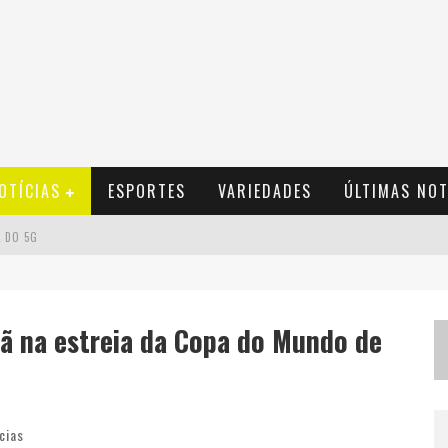
OTÍCIAS
ESPORTES
VARIEDADES
ÚLTIMAS NOT
L DO 5G
C
ONSELHO MUDA REGRAS DE FINANCIAMENTO DO PROGRAMA CASA VERDE E AMARELA
DINIZ OFICIALMENTE
tnã na estreia da Copa do Mundo de
GRAMA DE APOIO A STARTUPS
cias