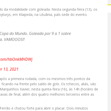
do da modalidade com goleada. Nesta segunda-feira (13), os
vyturys, em Klaipeda, na Lituânia, país-sede do evento.
Copa do Mundo. Goleada por 9 a 1 sobre
da. VAMOOOS!!
er.com/hbOnkMHDWj
r 13, 2021
D após a primeira rodada, com os mesmos três pontos da
ficando na frente pelo saldo de gols. Os tchecos, aliás, são
rquinhos Xavier, nesta quinta-feira (16), às 14h (horário de
tavas de final, além dos quatro melhores terceiros entre as
Ferrão e chutou forte para abrir o placar. Dois minutos