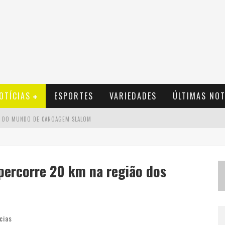
OTÍCIAS
ESPORTES
VARIEDADES
ÚLTIMAS NOT
PA DO MUNDO DE CANOAGEM SLALOM
NAL PARA PROFISSIONAIS DE SEGURANÇA
GRAMA DE APOIO A STARTUPS
 percorre 20 km na região dos
 SOBRE O PROGRAMA HABITE SEGURO
cias