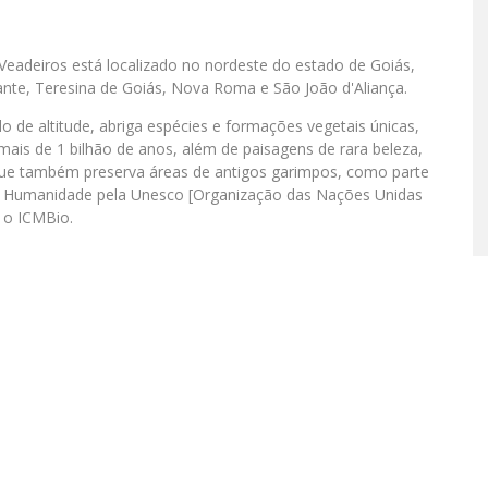
eadeiros está localizado no nordeste do estado de Goiás,
cante, Teresina de Goiás, Nova Roma e São João d'Aliança.
 de altitude, abriga espécies e formações vegetais únicas,
ais de 1 bilhão de anos, além de paisagens de rara beleza,
que também preserva áreas de antigos garimpos, como parte
l da Humanidade pela Unesco [Organização das Nações Unidas
z o ICMBio.