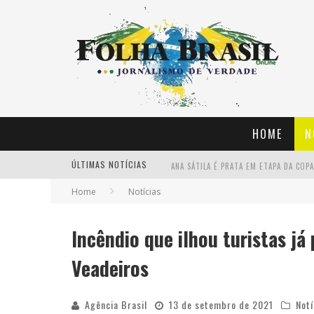
HOME
N
ÚLTIMAS NOTÍCIAS
ANA SÁTILA É PRATA EM ETAPA DA CO
Home
Notícias
GOVERNO LANÇA PROGRAMA HABITACIO
MINISTÉRIO LANÇA AMANHÃ EM SP PRO
Incêndio que ilhou turistas já
AO VIVO: PRESIDENTE DA CAIXA FALA
Veadeiros
Agência Brasil
13 de setembro de 2021
Notí