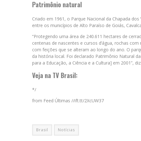
Patrimônio natural
Criado em 1961, o Parque Nacional da Chapada dos V
entre os municípios de Alto Paraíso de Goiás, Caval
“Protegendo uma área de 240.611 hectares de cerrado
centenas de nascentes e cursos d’água, rochas com m
com feições que se alteram ao longo do ano. O par
da história local. Foi declarado Patrimônio Natura
para a Educação, a Ciência e a Cultura] em 2001”, di
Veja na TV Brasil:
*/
from Feed Últimas //ift.tt/2XcUW37
Brasil
Notícias