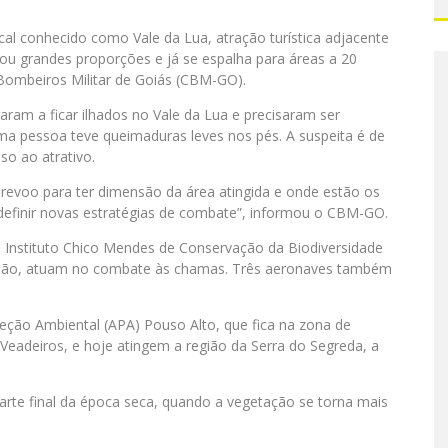
cal conhecido como Vale da Lua, atração turística adjacente
u grandes proporções e já se espalha para áreas a 20
 Bombeiros Militar de Goiás (CBM-GO).
garam a ficar ilhados no Vale da Lua e precisaram ser
a pessoa teve queimaduras leves nos pés. A suspeita é de
so ao atrativo.
obrevoo para
ter
dimensão da área atingida e onde estão os
a definir novas estratégias de combate”, informou o CBM-GO.
o Instituto Chico Mendes de Conservação da Biodiversidade
região, atuam no combate às chamas. Três aeronaves também
eção Ambiental (APA) Pouso Alto, que fica na zona de
adeiros, e hoje atingem a região da Serra do Segreda, a
arte final da época seca, quando a vegetação se torna mais