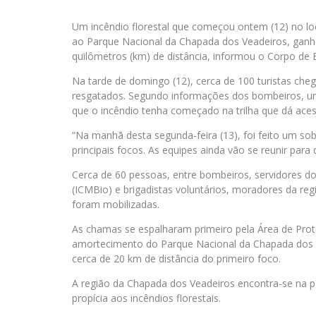
Um incêndio florestal que começou
ontem
(12) no lo
ao Parque Nacional da Chapada dos Veadeiros, ganho
quilômetros (km) de distância, informou o Corpo de
Na tarde de
domingo
(12), cerca de 100 turistas che
resgatados. Segundo informações dos bombeiros, um
que o incêndio tenha começado na trilha que dá aces
“Na manhã desta
segunda
-feira (13), foi feito um s
principais focos. As equipes ainda vão se reunir par
Cerca de 60 pessoas, entre bombeiros, servidores d
(ICMBio) e brigadistas voluntários, moradores da 
foram mobilizadas.
As chamas se espalharam primeiro pela Área de Prot
amortecimento do Parque Nacional da Chapada dos Ve
cerca de 20 km de distância do primeiro foco.
A região da Chapada dos Veadeiros encontra-se na p
propícia aos incêndios florestais.