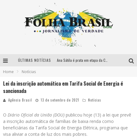
ÚLTIMAS NOTÍCIAS
Ana Sátila é prata em etapa da Copa do Mundo de canoagem slalom
Home
Notícias
Governo lança programa habitacional para profissionais de segurança
Lei da inscrição automática em Tarifa Social de Energia é
Ministério lança amanhã em SP programa de apoio a startups
sancionada
Ao vivo: Presidente da Caixa fala sobre o programa Habite Seguro
Agência Brasil
13 de setembro de 2021
Notícias
O
Diário Oficial da União (DOU)
publicou hoje (13) a lei que prevê
a inscrição automática de famílias de baixa renda como
beneficiárias da Tarifa Social de Energia Elétrica, programa que
visa aliviar a conta de luz dos mais pobres.